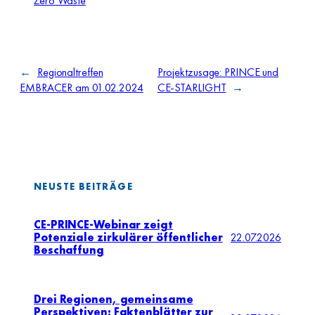
Zero Waste
←
Regionaltreffen
Projektzusage: PRINCE und
EMBRACER am 01.02.2024
CE-STARLIGHT
→
NEUSTE BEITRÄGE
CE-PRINCE-Webinar zeigt
Potenziale zirkulärer öffentlicher
22.07.2026
Beschaffung
Drei Regionen, gemeinsame
Perspektiven: Faktenblätter zur