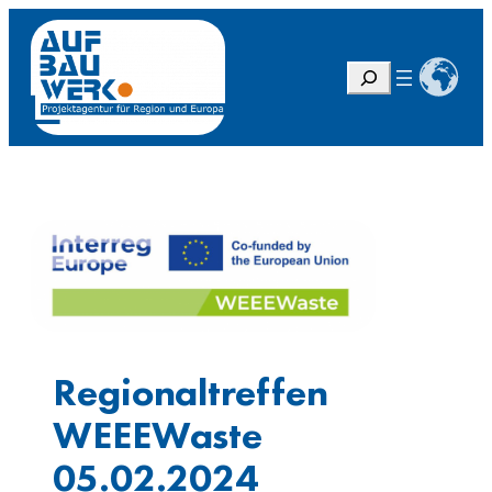
Zum
Inhalt
springen
S
u
c
h
e
n
Regionaltreffen
WEEEWaste
05.02.2024