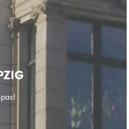
PZIG
opas!