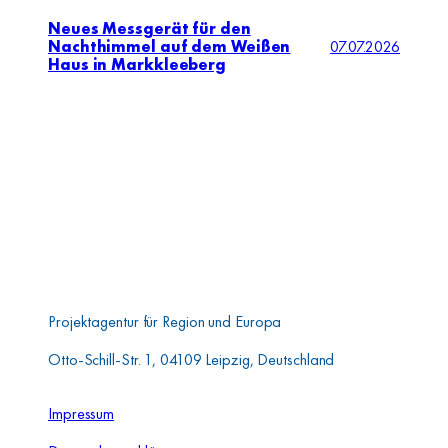
Neues Messgerät für den
Nachthimmel auf dem Weißen
07.07.2026
Haus in Markkleeberg
Aufbauwerk Region
Leipzig GmbH
Projektagentur für Region und Europa
Otto-Schill-Str. 1, 04109 Leipzig, Deutschland
Impressum