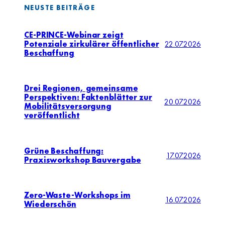
NEUSTE BEITRÄGE
CE-PRINCE-Webinar zeigt
Potenziale zirkulärer öffentlicher
22.07.2026
Beschaffung
Drei Regionen, gemeinsame
Perspektiven: Faktenblätter zur
20.07.2026
Mobilitätsversorgung
veröffentlicht
Grüne Beschaffung:
17.07.2026
Praxisworkshop Bauvergabe
Zero-Waste-Workshops im
16.07.2026
Wiederschön