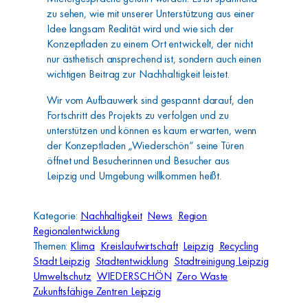
zu sehen, wie mit unserer Unterstützung aus einer
Idee langsam Realität wird und wie sich der
Konzeptladen zu einem Ort entwickelt, der nicht
nur ästhetisch ansprechend ist, sondern auch einen
wichtigen Beitrag zur Nachhaltigkeit leistet.
Wir vom Aufbauwerk sind gespannt darauf, den
Fortschritt des Projekts zu verfolgen und zu
unterstützen und können es kaum erwarten, wenn
der Konzeptladen „Wiederschön“ seine Türen
öffnet und Besucherinnen und Besucher aus
Leipzig und Umgebung willkommen heißt.
Kategorie:
Nachhaltigkeit
News
Region
Regionalentwicklung
Themen:
Klima
Kreislaufwirtschaft
Leipzig
Recycling
Stadt Leipzig
Stadtentwicklung
Stadtreinigung Leipzig
Umweltschutz
WIEDERSCHÖN
Zero Waste
Zukunftsfähige Zentren Leipzig