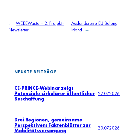
←
WEEEWaste – 2. Projekt-
Auslandsreise EU Belong
Newsletter
Irland
→
NEUSTE BEITRÄGE
CE-PRINCE-Webinar zeigt
Potenziale zirkulärer öffentlicher
22.07.2026
Beschaffung
Drei Regionen, gemeinsame
Perspektiven: Faktenblätter zur
20.07.2026
Mobilitätsversorgung