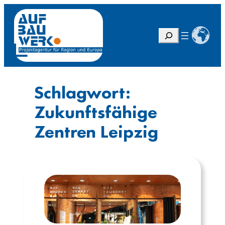
Zum
Inhalt
springen
S
u
c
h
e
Schlagwort:
n
Zukunftsfähige
Zentren Leipzig