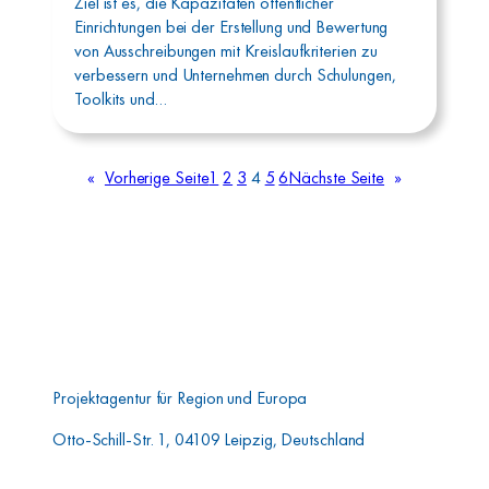
Ziel ist es, die Kapazitäten öffentlicher
Einrichtungen bei der Erstellung und Bewertung
von Ausschreibungen mit Kreislaufkriterien zu
verbessern und Unternehmen durch Schulungen,
Toolkits und…
«
Vorherige Seite
1
2
3
4
5
6
Nächste Seite
»
Aufbauwerk Region
Leipzig GmbH
Projektagentur für Region und Europa
Otto-Schill-Str. 1, 04109 Leipzig, Deutschland