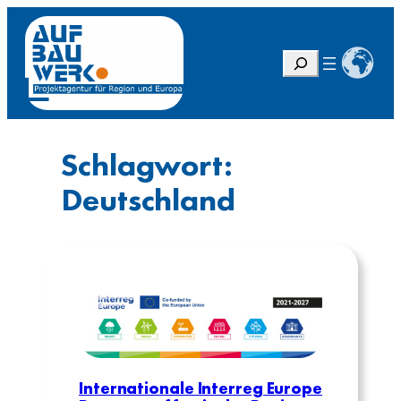
Zum
Inhalt
springen
S
u
c
h
e
Schlagwort:
n
Deutschland
Internationale Interreg Europe