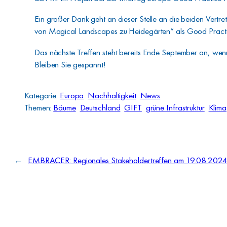
Ein großer Dank geht an dieser Stelle an die beiden Vertre
von Magical Landscapes zu Heidegärten“ als Good Practi
Das nächste Treffen steht bereits Ende September an, wenn
Bleiben Sie gespannt!
Kategorie:
Europa
Nachhaltigkeit
News
Themen:
Bäume
Deutschland
GIFT
grüne Infrastruktur
Klima
←
EMBRACER: Regionales Stakeholdertreffen am 19.08.202