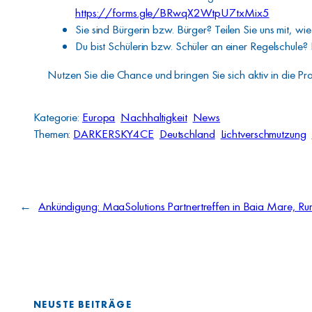
https://forms.gle/BRwqX2WtpU7txMix5
Sie sind Bürgerin bzw. Bürger? Teilen Sie uns mit, 
Du bist Schülerin bzw. Schüler an einer Regelschule?
Nutzen Sie die Chance und bringen Sie sich aktiv in die Pr
Kategorie:
Europa
Nachhaltigkeit
News
Themen:
DARKERSKY4CE
Deutschland
Lichtverschmutzung
←
Ankündigung: MaaSolutions Partnertreffen in Baia Mare, R
NEUSTE BEITRÄGE