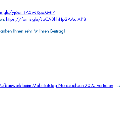
rms.gle/yj6amFA5wJRgaXMt7
ten:
https://forms.gle/JaCA3hhHp2AAqtAP8
anken Ihnen sehr für Ihren Beitrag!
Aufbauwerk beim Mobilitätstag Nordsachsen 2025 vertreten
→