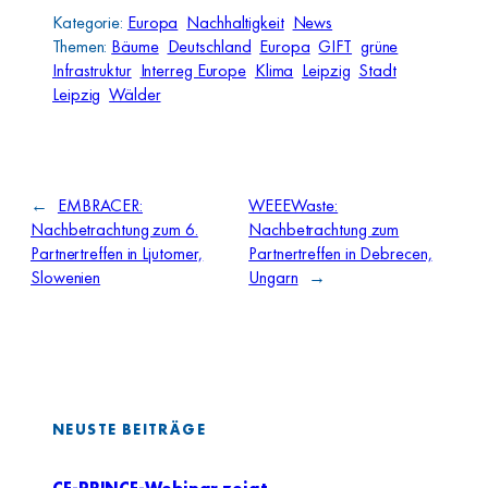
Kategorie:
Europa
Nachhaltigkeit
News
Themen:
Bäume
Deutschland
Europa
GIFT
grüne
Infrastruktur
Interreg Europe
Klima
Leipzig
Stadt
Leipzig
Wälder
←
EMBRACER:
WEEEWaste:
Nachbetrachtung zum 6.
Nachbetrachtung zum
Partnertreffen in Ljutomer,
Partnertreffen in Debrecen,
Slowenien
Ungarn
→
NEUSTE BEITRÄGE