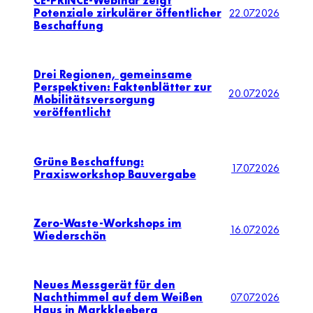
CE-PRINCE-Webinar zeigt
Potenziale zirkulärer öffentlicher
22.07.2026
Beschaffung
Drei Regionen, gemeinsame
Perspektiven: Faktenblätter zur
20.07.2026
Mobilitätsversorgung
veröffentlicht
Grüne Beschaffung:
17.07.2026
Praxisworkshop Bauvergabe
Zero-Waste-Workshops im
16.07.2026
Wiederschön
Neues Messgerät für den
Nachthimmel auf dem Weißen
07.07.2026
Haus in Markkleeberg