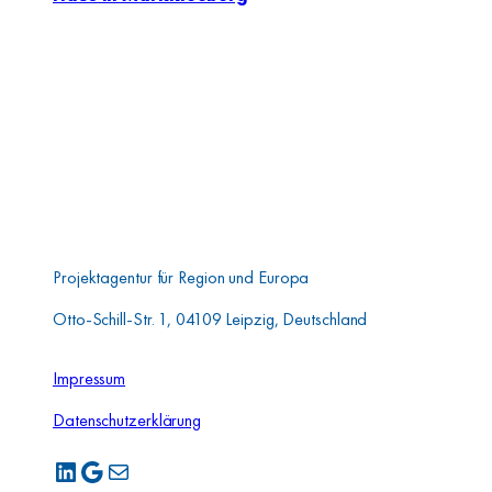
Aufbauwerk Region
Leipzig GmbH
Projektagentur für Region und Europa
Otto-Schill-Str. 1, 04109 Leipzig, Deutschland
Impressum
Datenschutzerklärung
LinkedIn
Google
E-Mail