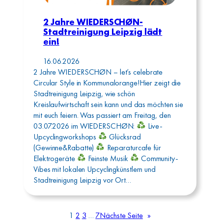
2 Jahre WIEDERSCHØN-
Stadtreinigung Leipzig lädt
ein!
16.06.2026
2 Jahre WIEDERSCHØN – let’s celebrate
Circular Style in Kommunalorange!Hier zeigt die
Stadtreinigung Leipzig, wie schön
Kreislaufwirtschaft sein kann und das möchten sie
mit euch feiern. Was passiert am Freitag, den
03.07.2026 im WIEDERSCHØN:
Live-
Upcyclingworkshops
Glücksrad
(Gewinne&Rabatte)
Reparaturcafe für
Elektrogeräte
Feinste Musik
Community-
Vibes mit lokalen Upcyclingkünstlern und
Stadtreinigung Leipzig vor Ort…
1
2
3
…
7
Nächste Seite
»