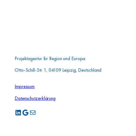
Aufbauwerk Region
Leipzig GmbH
Projektagentur für Region und Europa
Otto-Schill-Str. 1, 04109 Leipzig, Deutschland
Impressum
Datenschutzerklärung
LinkedIn
Google
E-Mail