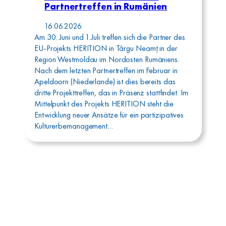
Partnertreffen in Rumänien
16.06.2026
Am 30. Juni und 1.Juli treffen sich die Partner des
EU-Projekts HERITION in Târgu Neamț in der
Region Westmoldau im Nordosten Rumäniens.
Nach dem letzten Partnertreffen im Februar in
Apeldoorn (Niederlande) ist dies bereits das
dritte Projekttreffen, das in Präsenz stattfindet. Im
Mittelpunkt des Projekts HERITION steht die
Entwicklung neuer Ansätze für ein partizipatives
Kulturerbemanagement…
Aufbauwerk Region
Leipzig GmbH