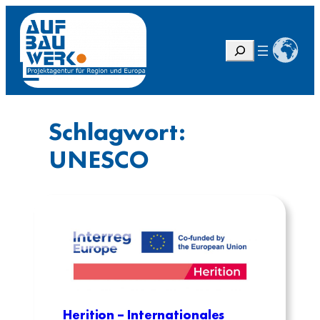
Zum
Inhalt
springen
S
u
c
h
e
Schlagwort:
n
UNESCO
Herition – Internationales