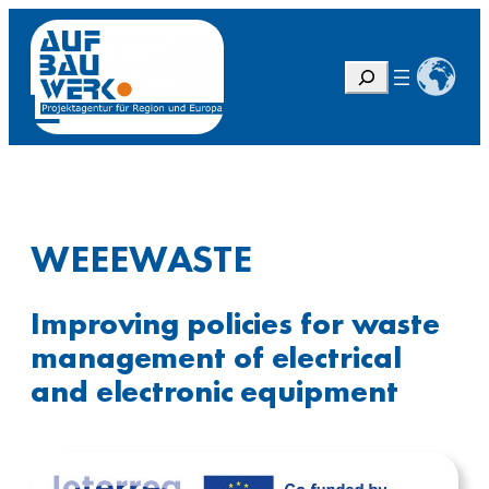
S
u
c
h
e
n
WEEEWASTE
Improving policies for waste
management of electrical
and electronic equipment