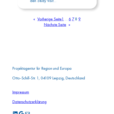
den Study Visit…
«
Vorherige Seite
1
…
6
7
8
9
Nächste Seite
»
Aufbauwerk Region
Leipzig GmbH
Projektagentur für Region und Europa
Otto-Schill-Str. 1, 04109 Leipzig, Deutschland
Impressum
Datenschutzerklärung
LinkedIn
Google
E-Mail