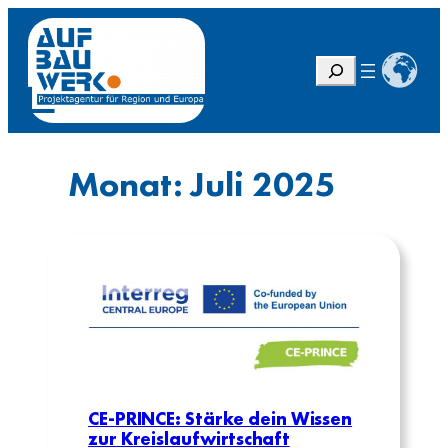
Zum
Inhalt
springen
S
u
c
h
e
Monat:
Juli 2025
n
CE-PRINCE: Stärke dein Wissen
zur Kreislaufwirtschaft